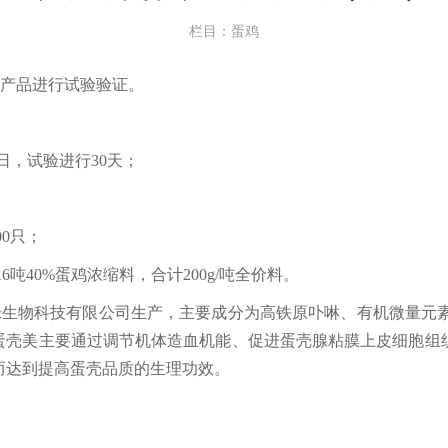
栏目：蛋鸡
”产品进行试验验证。
月6日，试验进行30天；
00只；
6吨40%蛋鸡浓缩料，合计200g/吨全价料。
绿生物科技有限公司生产，主要成分为高铁原卟啉、有机微量元
；蛋壳美主要通过调节机体造血机能、促进蛋壳腺粘膜上皮细胞
而达到提高蛋壳品质的生理功效。